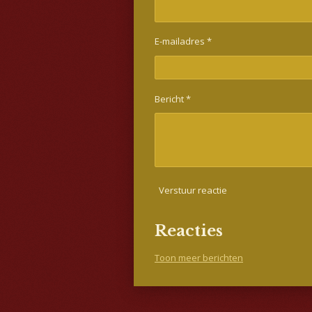
s
t
e
E-mailadres *
r
r
e
n
Bericht *
Verstuur reactie
Reacties
Toon meer berichten